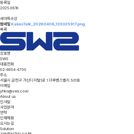
등록일
인증현황
2025.06.16
세아특수강
썸네일
KakaoTalk_20260406_133025917.png
목록
상호명
SWS
대표전화
02-6954-4700
주소
서울시 금천구 가산디지털1로 1 더루벤스밸리 501호
이메일
yhko@sws.co.kr
About us
인사말
사업분야
연혁
인재채용
오시는길
Solution
기술정보관리시스템