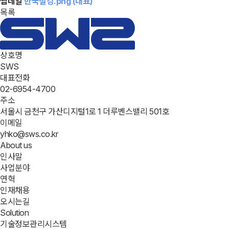
썸네일
한국철강.png (대표)
목록
상호명
SWS
대표전화
02-6954-4700
주소
서울시 금천구 가산디지털1로 1 더루벤스밸리 501호
이메일
yhko@sws.co.kr
About us
인사말
사업분야
연혁
인재채용
오시는길
Solution
기술정보관리시스템